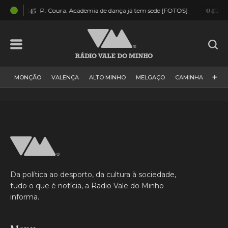
12:45
04:23
P. Coura: Academia de dança já tem sede [FOTOS]
AURE
+
MONÇÃO
VALENÇA
ALTO MINHO
MELGAÇO
CAMINHA
PAÍS
PAREDES DE COURA
VIANA DO CASTELO
VILA NOVA DE CERVEIRA
GALIZA
ARCOS DE VALDEVEZ
DESPORTO
PONTE DE LIMA
PONTE DA BARCA
VALE DO MINHO
MINHO
MUNDO
ESPANHA
NORTE
Da política ao desporto, da cultura à sociedade,
VILA PRAIA DE ÂNCORA
tudo o que é notícia, a Radio Vale do Minho
informa.