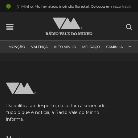
:43
Minho: Mulher ateou incêndio florestal. Colocou em risco habitações, flore
+
MONÇÃO
VALENÇA
ALTO MINHO
MELGAÇO
CAMINHA
PAÍS
PAREDES DE COURA
VIANA DO CASTELO
VILA NOVA DE CERVEIRA
GALIZA
ARCOS DE VALDEVEZ
DESPORTO
PONTE DE LIMA
PONTE DA BARCA
VALE DO MINHO
MINHO
MUNDO
ESPANHA
NORTE
Da política ao desporto, da cultura à sociedade,
VILA PRAIA DE ÂNCORA
tudo o que é notícia, a Radio Vale do Minho
informa.