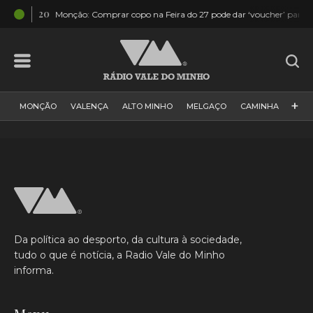
04:20
Monção: Comprar copo na Feira do 27 pode dar ‘voucher’ para hotel 5 e
+
MONÇÃO
VALENÇA
ALTO MINHO
MELGAÇO
CAMINHA
PAÍS
PAREDES DE COURA
VIANA DO CASTELO
VILA NOVA DE CERVEIRA
GALIZA
ARCOS DE VALDEVEZ
DESPORTO
PONTE DE LIMA
PONTE DA BARCA
VALE DO MINHO
MINHO
MUNDO
ESPANHA
NORTE
Da política ao desporto, da cultura à sociedade,
VILA PRAIA DE ÂNCORA
tudo o que é notícia, a Radio Vale do Minho
informa.