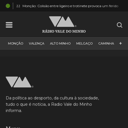
19:22
17:4
Monção: Colisão entre ligeiro e trotinete provoca um ferido
+
MONÇÃO
VALENÇA
ALTO MINHO
MELGAÇO
CAMINHA
PAÍS
PAREDES DE COURA
VIANA DO CASTELO
VILA NOVA DE CERVEIRA
GALIZA
ARCOS DE VALDEVEZ
DESPORTO
PONTE DE LIMA
PONTE DA BARCA
VALE DO MINHO
MINHO
MUNDO
ESPANHA
NORTE
Da política ao desporto, da cultura à sociedade,
VILA PRAIA DE ÂNCORA
tudo o que é notícia, a Radio Vale do Minho
informa.