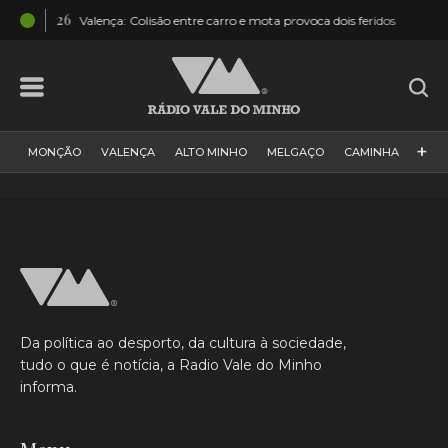
12:26
11:01
Valença: Colisão entre carro e mota provoca dois feridos
A
+
MONÇÃO
VALENÇA
ALTO MINHO
MELGAÇO
CAMINHA
PAÍS
PAREDES DE COURA
VIANA DO CASTELO
VILA NOVA DE CERVEIRA
GALIZA
ARCOS DE VALDEVEZ
DESPORTO
PONTE DE LIMA
PONTE DA BARCA
VALE DO MINHO
MINHO
MUNDO
ESPANHA
NORTE
Da política ao desporto, da cultura à sociedade,
VILA PRAIA DE ÂNCORA
tudo o que é notícia, a Radio Vale do Minho
informa.