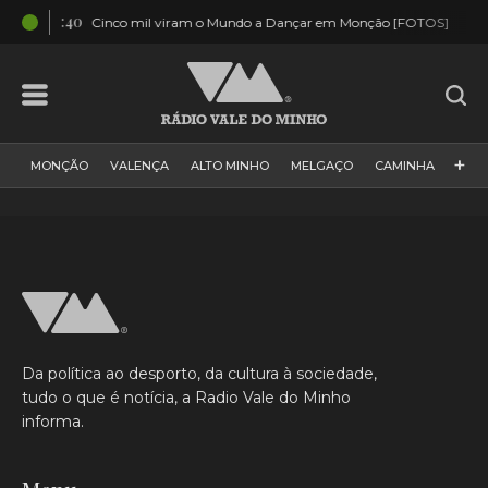
03:40
02:5
Cinco mil viram o Mundo a Dançar em Monção [FOTOS]
+
MONÇÃO
VALENÇA
ALTO MINHO
MELGAÇO
CAMINHA
PAÍS
PAREDES DE COURA
VIANA DO CASTELO
VILA NOVA DE CERVEIRA
GALIZA
ARCOS DE VALDEVEZ
DESPORTO
PONTE DE LIMA
PONTE DA BARCA
VALE DO MINHO
MINHO
MUNDO
ESPANHA
NORTE
Da política ao desporto, da cultura à sociedade,
VILA PRAIA DE ÂNCORA
tudo o que é notícia, a Radio Vale do Minho
informa.