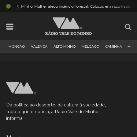
:43
Minho: Mulher ateou incêndio florestal. Colocou em risco habitações, flore
+
MONÇÃO
VALENÇA
ALTO MINHO
MELGAÇO
CAMINHA
PAÍS
PAREDES DE COURA
VIANA DO CASTELO
VILA NOVA DE CERVEIRA
GALIZA
ARCOS DE VALDEVEZ
DESPORTO
PONTE DE LIMA
PONTE DA BARCA
VALE DO MINHO
MINHO
MUNDO
ESPANHA
NORTE
Da política ao desporto, da cultura à sociedade,
VILA PRAIA DE ÂNCORA
tudo o que é notícia, a Radio Vale do Minho
informa.