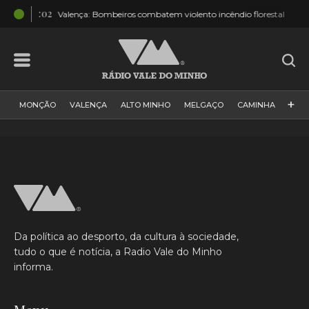
20:02
18:3
Valença: Bombeiros combatem violento incêndio florestal
+
MONÇÃO
VALENÇA
ALTO MINHO
MELGAÇO
CAMINHA
PAÍS
PAREDES DE COURA
VIANA DO CASTELO
VILA NOVA DE CERVEIRA
GALIZA
ARCOS DE VALDEVEZ
DESPORTO
PONTE DE LIMA
PONTE DA BARCA
VALE DO MINHO
MINHO
MUNDO
ESPANHA
NORTE
Da política ao desporto, da cultura à sociedade,
VILA PRAIA DE ÂNCORA
tudo o que é notícia, a Radio Vale do Minho
informa.