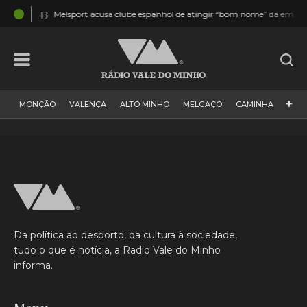
04:43
Melsport acusa clube espanhol de atingir “bom nome” da empresa e “tra
+
MONÇÃO
VALENÇA
ALTO MINHO
MELGAÇO
CAMINHA
PAÍS
PAREDES DE COURA
VIANA DO CASTELO
VILA NOVA DE CERVEIRA
GALIZA
ARCOS DE VALDEVEZ
DESPORTO
PONTE DE LIMA
PONTE DA BARCA
VALE DO MINHO
MINHO
MUNDO
ESPANHA
NORTE
Da política ao desporto, da cultura à sociedade,
VILA PRAIA DE ÂNCORA
tudo o que é notícia, a Radio Vale do Minho
informa.