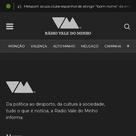
04:43
Melsport acusa clube espanhol de atingir “bom nome” da empresa e “tra
+
MONÇÃO
VALENÇA
ALTO MINHO
MELGAÇO
CAMINHA
PAÍS
PAREDES DE COURA
VIANA DO CASTELO
VILA NOVA DE CERVEIRA
GALIZA
ARCOS DE VALDEVEZ
DESPORTO
PONTE DE LIMA
PONTE DA BARCA
VALE DO MINHO
MINHO
MUNDO
ESPANHA
NORTE
Da política ao desporto, da cultura à sociedade,
VILA PRAIA DE ÂNCORA
tudo o que é notícia, a Radio Vale do Minho
informa.