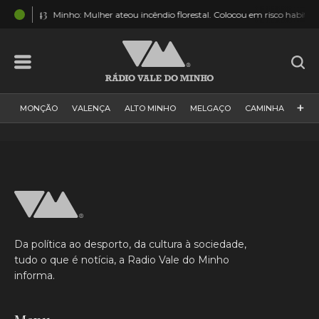
13:43
Minho: Mulher ateou incêndio florestal. Colocou em risco habitações, flo
+
MONÇÃO
VALENÇA
ALTO MINHO
MELGAÇO
CAMINHA
PAÍS
PAREDES DE COURA
VIANA DO CASTELO
VILA NOVA DE CERVEIRA
GALIZA
ARCOS DE VALDEVEZ
DESPORTO
PONTE DE LIMA
PONTE DA BARCA
VALE DO MINHO
MINHO
MUNDO
ESPANHA
NORTE
Da política ao desporto, da cultura à sociedade,
VILA PRAIA DE ÂNCORA
tudo o que é notícia, a Radio Vale do Minho
informa.