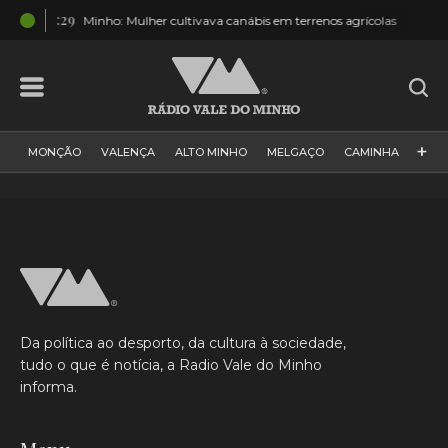
03:29
03:10
Minho: Mulher cultivava canábis em terrenos agrícolas
+
MONÇÃO
VALENÇA
ALTO MINHO
MELGAÇO
CAMINHA
PAÍS
PAREDES DE COURA
VIANA DO CASTELO
VILA NOVA DE CERVEIRA
GALIZA
ARCOS DE VALDEVEZ
DESPORTO
PONTE DE LIMA
PONTE DA BARCA
VALE DO MINHO
MINHO
MUNDO
ESPANHA
NORTE
Da política ao desporto, da cultura à sociedade,
VILA PRAIA DE ÂNCORA
tudo o que é notícia, a Radio Vale do Minho
informa.