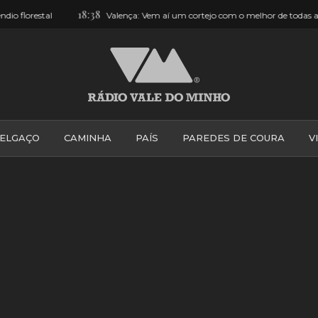
18:38
1
Valença: Vem aí um cortejo com o melhor de todas as freguesias
ELGAÇO
CAMINHA
PAÍS
PAREDES DE COURA
V
PONTE DE LIMA
PONTE DA BARCA
VALE DO MINH
VILA PRAIA DE ÂNCORA