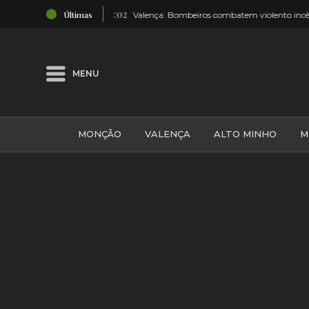
20:02
Últimas
”
Valença: Bombeiros combatem violento incêndio florestal
MENU
MONÇÃO
VALENÇA
ALTO MINHO
M
GALIZA
ARCOS DE VALDEVEZ
DESPORTO