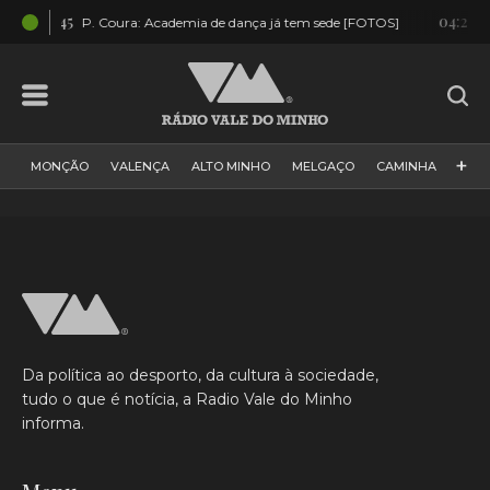
12:45
04:23
P. Coura: Academia de dança já tem sede [FOTOS]
AUREA
+
MONÇÃO
VALENÇA
ALTO MINHO
MELGAÇO
CAMINHA
PAÍS
PAREDES DE COURA
VIANA DO CASTELO
VILA NOVA DE CERVEIRA
GALIZA
ARCOS DE VALDEVEZ
DESPORTO
PONTE DE LIMA
PONTE DA BARCA
VALE DO MINHO
MINHO
MUNDO
ESPANHA
NORTE
Da política ao desporto, da cultura à sociedade,
VILA PRAIA DE ÂNCORA
tudo o que é notícia, a Radio Vale do Minho
informa.