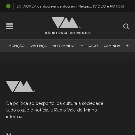
04:23
03:4
AUREA cantou e encantou em Melgaço [VÍDEO e FOTOS]
+
MONÇÃO
VALENÇA
ALTO MINHO
MELGAÇO
CAMINHA
PAÍS
PAREDES DE COURA
VIANA DO CASTELO
VILA NOVA DE CERVEIRA
GALIZA
ARCOS DE VALDEVEZ
DESPORTO
PONTE DE LIMA
PONTE DA BARCA
VALE DO MINHO
MINHO
MUNDO
ESPANHA
NORTE
Da política ao desporto, da cultura à sociedade,
VILA PRAIA DE ÂNCORA
tudo o que é notícia, a Radio Vale do Minho
informa.