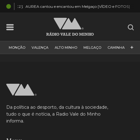
04:23
03:
AUREA cantou e encantou em Melgaço [VÍDEO e FOTOS]
+
MONÇÃO
VALENÇA
ALTO MINHO
MELGAÇO
CAMINHA
PAÍS
PAREDES DE COURA
VIANA DO CASTELO
VILA NOVA DE CERVEIRA
GALIZA
ARCOS DE VALDEVEZ
DESPORTO
PONTE DE LIMA
PONTE DA BARCA
VALE DO MINHO
MINHO
MUNDO
ESPANHA
NORTE
Da política ao desporto, da cultura à sociedade,
VILA PRAIA DE ÂNCORA
tudo o que é notícia, a Radio Vale do Minho
informa.