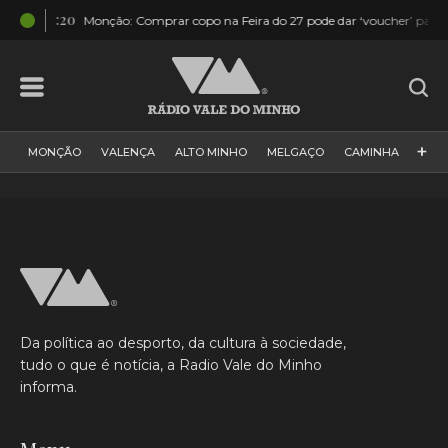
04:20
Monção: Comprar copo na Feira do 27 pode dar ‘voucher’ para hotel 
+
MONÇÃO
VALENÇA
ALTO MINHO
MELGAÇO
CAMINHA
PAÍS
PAREDES DE COURA
VIANA DO CASTELO
VILA NOVA DE CERVEIRA
GALIZA
ARCOS DE VALDEVEZ
DESPORTO
PONTE DE LIMA
PONTE DA BARCA
VALE DO MINHO
MINHO
MUNDO
ESPANHA
NORTE
Da política ao desporto, da cultura à sociedade,
VILA PRAIA DE ÂNCORA
tudo o que é notícia, a Radio Vale do Minho
informa.