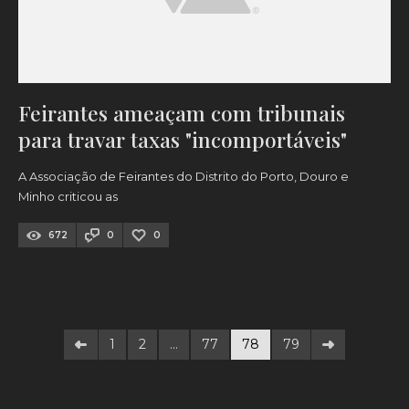
Feirantes ameaçam com tribunais
para travar taxas "incomportáveis"
A Associação de Feirantes do Distrito do Porto, Douro e
Minho criticou as
672
0
0
1
2
…
77
78
79