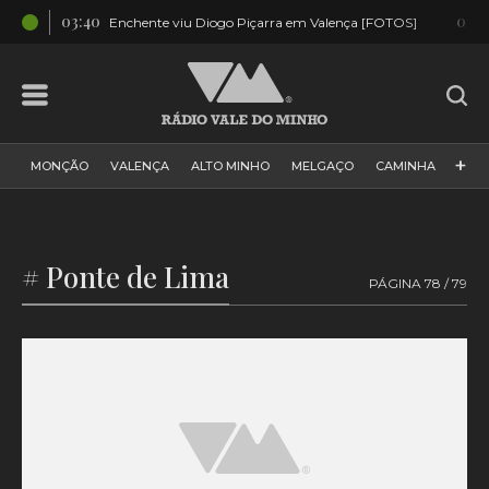
03:40
01:5
OS]
Enchente viu Diogo Piçarra em Valença [FOTOS]
+
MONÇÃO
VALENÇA
ALTO MINHO
MELGAÇO
CAMINHA
PAÍS
PAREDES DE COURA
VIANA DO CASTELO
VILA NOVA DE CERVEIRA
GALIZA
ARCOS DE VALDEVEZ
# Ponte de Lima
PÁGINA 78 / 79
DESPORTO
PONTE DE LIMA
PONTE DA BARCA
VALE DO MINHO
MINHO
MUNDO
ESPANHA
NORTE
VILA PRAIA DE ÂNCORA