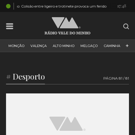
17:48
geiro e trotinete provoca um ferido
Monção: Passadiços ilustram bi
+
MONÇÃO
VALENÇA
ALTO MINHO
MELGAÇO
CAMINHA
PAÍS
PAREDES DE COURA
VIANA DO CASTELO
VILA NOVA DE CERVEIRA
GALIZA
ARCOS DE VALDEVEZ
# Desporto
PÁGINA 81 / 81
DESPORTO
PONTE DE LIMA
PONTE DA BARCA
VALE DO MINHO
MINHO
MUNDO
ESPANHA
NORTE
VILA PRAIA DE ÂNCORA