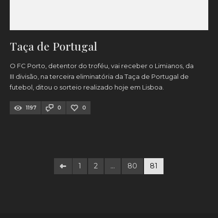
Taça de Portugal
O FC Porto, detentor do troféu, vai receber o Limianos, da
III divisão, na terceira eliminatória da Taça de Portugal de
futebol, ditou o sorteio realizado hoje em Lisboa.
1197
0
0
1
2
…
80
81