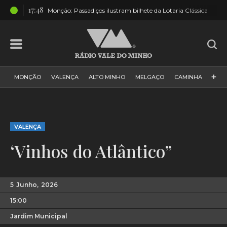
17:48
rido
Monção: Passadiços ilustram bilhete da Lotaria Clássica
+
MONÇÃO
VALENÇA
ALTO MINHO
MELGAÇO
CAMINHA
PAÍS
PAREDES DE COURA
VIANA DO CASTELO
VILA NOVA DE CERVEIRA
GALIZA
ARCOS DE VALDEVEZ
VALENÇA
DESPORTO
PONTE DE LIMA
PONTE DA BARCA
‘Vinhos do Atlântico”
VALE DO MINHO
MINHO
MUNDO
ESPANHA
NORTE
VILA PRAIA DE ÂNCORA
5
Junho,
2026
15:00
Jardim Municipal