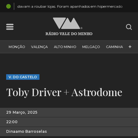
19:18
hipermercado
Monção: Mais um grupo de escuteiros que passou p
+
MONÇÃO
VALENÇA
ALTO MINHO
MELGAÇO
CAMINHA
PAÍS
PAREDES DE COURA
VIANA DO CASTELO
VILA NOVA DE CERVEIRA
GALIZA
ARCOS DE VALDEVEZ
V. DO CASTELO
DESPORTO
PONTE DE LIMA
PONTE DA BARCA
Toby Driver + Astrodome
VALE DO MINHO
MINHO
MUNDO
ESPANHA
NORTE
VILA PRAIA DE ÂNCORA
29
Março,
2025
22:00
Dinaamo Barroselas