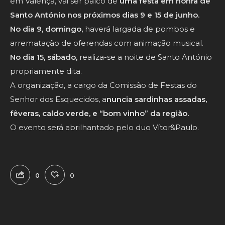
em Valença, vai ser palco de
uma festa em honra de
Santo António nos próximos dias 9 e 15 de junho.
No dia 9, domingo,
haverá largada de pombos e
arrematação de oferendas com animação musical.
No dia 15, sábado,
realiza-se a noite de Santo António
propriamente dita.
A organização, a cargo da Comissão de Festas do
Senhor dos Esquecidos, a
nuncia sardinhas assadas,
fêveras, caldo verde, e “bom vinho” da região.
O evento será abrilhantado pelo duo Vítor&Paulo.
0
0