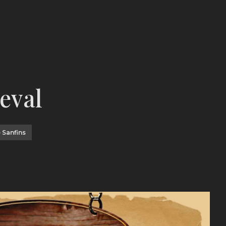
eval
 Sanfins