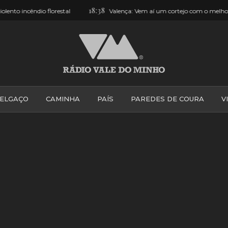
18:38
cêndio florestal
Valença: Vem aí um cortejo com o melhor de todas
ELGAÇO
CAMINHA
PAÍS
PAREDES DE COURA
V
PONTE DE LIMA
PONTE DA BARCA
VALE DO MINH
VILA PRAIA DE ÂNCORA