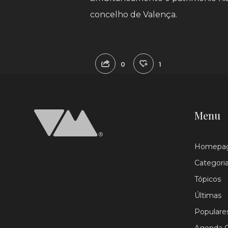
concelho de Valença.
0
1
Menu
Homepa
Categori
Tópicos
Últimas
Populare