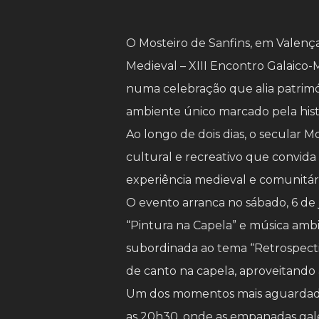
O Mosteiro de Sanfins, em Valença
Medieval – XIII Encontro Galaico-
numa celebração que alia patrimó
ambiente único marcado pela histó
Ao longo de dois dias, o secular 
cultural e recreativo que convida 
experiência medieval e comunitári
O evento arranca no sábado, 6 de 
“Pintura na Capela” e música ambi
subordinada ao tema “Retrospecti
de canto na capela, aproveitando a
Um dos momentos mais aguardados d
as 20h30, onde as empanadas gale