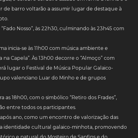
r de barro voltarão a assumir lugar de destaque à
oto.
 “Fado Nosso”, às 22h30, culminando às 23h45 com
ma inicia-se às 11h00 com música ambiente e
a na Capela”. Às 13h00 decorre o “Almoço” com
erá lugar o Festival de Música Popular Galaico-
rupo valenciano Luar do Minho e de grupos
 as 18h00, com o simbólico “Retiro dos Frades”,
 entre todos os participantes.
o após ano, como um encontro de valorização das
 da identidade cultural galaico-minhota, promovendo
órico e natural do Mosteiro de Sanfins e do