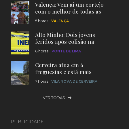
Valença: Vem aí um cortejo
com o melhor de todas as
freguesias
5 horas
VALENÇA
Alto Minho: Dois jovens
feridos após colisão na
EN201
6 horas
PONTE DE LIMA
Cerveira atua em 6
freguesias e está mais
protegida contra incêndios
7 horas
VILA NOVA DE CERVEIRA
VER TODAS
PUBLICIDADE