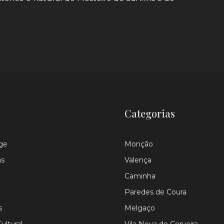
Categorias
ge
Monção
as
Valença
Caminha
Paredes de Coura
s
Melgaço