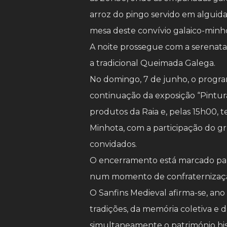
arroz do pingo servido em alguida
mesa deste convívio galaico-minh
A noite prossegue com a serenata
a tradicional Queimada Galega.
No domingo, 7 de junho, o progra
continuação da exposição “Pintur
produtos da Raia e, pelas 15h00, t
Minhota, com a participação do g
convidados.
O encerramento está marcado para
num momento de confraternização
O Sanfins Medieval afirma-se, an
tradições, da memória coletiva e
simultaneamente o património hist