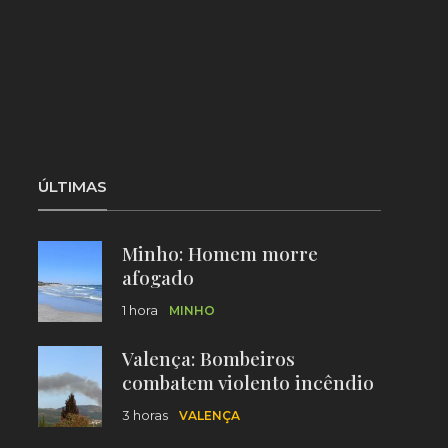
ÚLTIMAS
Minho: Homem morre
afogado
1 hora
MINHO
Valença: Bombeiros
combatem violento incêndio
florestal
3 horas
VALENÇA