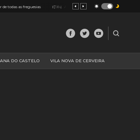
17:04
 as freguesias
Alto Minho: Dois jovens feridos após colisão na EN
IANA DO CASTELO
VILA NOVA DE CERVEIRA
O
MINHO
MUNDO
ESPANHA
NORTE