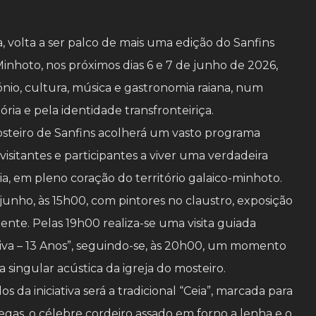
, volta a ser palco de mais uma edição do Sanfins
Minhoto, nos próximos dias 6 e 7 de junho de 2026,
nio, cultura, música e gastronomia raiana, num
ria e pela identidade transfronteiriça.
Mosteiro de Sanfins acolherá um vasto programa
visitantes e participantes a viver uma verdadeira
a, em pleno coração do território galaico-minhoto.
junho, às 15h00, com pintores no claustro, exposição
ente. Pelas 19h00 realiza-se uma visita guiada
va – 13 Anos”, seguindo-se, às 20h00, um momento
 singular acústica da igreja do mosteiro.
a iniciativa será a tradicional “Ceia”, marcada para
gas, o célebre cordeiro assado em forno a lenha e o