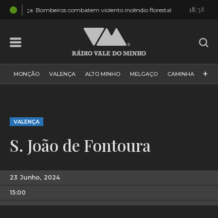
18:38
êndio florestal
Valença: Vem aí um cortejo com o melhor de todas
+
MONÇÃO
VALENÇA
ALTO MINHO
MELGAÇO
CAMINHA
PAÍS
PAREDES DE COURA
VIANA DO CASTELO
VILA NOVA DE CERVEIRA
GALIZA
ARCOS DE VALDEVEZ
VALENÇA
DESPORTO
PONTE DE LIMA
PONTE DA BARCA
S. João de Fontoura
VALE DO MINHO
MINHO
MUNDO
ESPANHA
NORTE
VILA PRAIA DE ÂNCORA
23
Junho,
2024
15:00