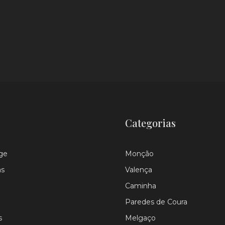
Categorias
ge
Monção
as
Valença
Caminha
Paredes de Coura
s
Melgaço