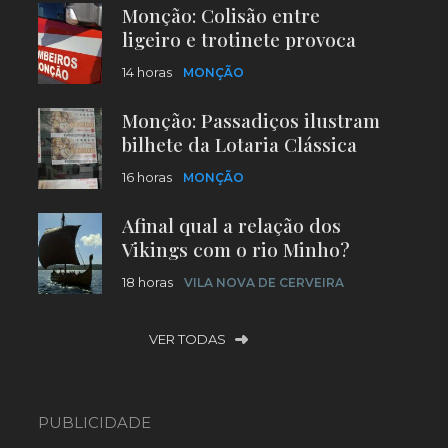
Monção: Colisão entre
ligeiro e trotinete provoca
um ferido
14 horas
MONÇÃO
Monção: Passadiços ilustram
bilhete da Lotaria Clássica
16 horas
MONÇÃO
Afinal qual a relação dos
Vikings com o rio Minho?
Entenda
18 horas
VILA NOVA DE CERVEIRA
VER TODAS
PUBLICIDADE