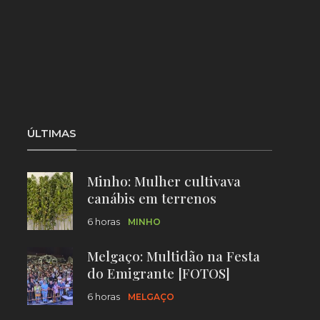
ÚLTIMAS
Minho: Mulher cultivava
canábis em terrenos
agrícolas
6 horas
MINHO
Melgaço: Multidão na Festa
do Emigrante [FOTOS]
6 horas
MELGAÇO