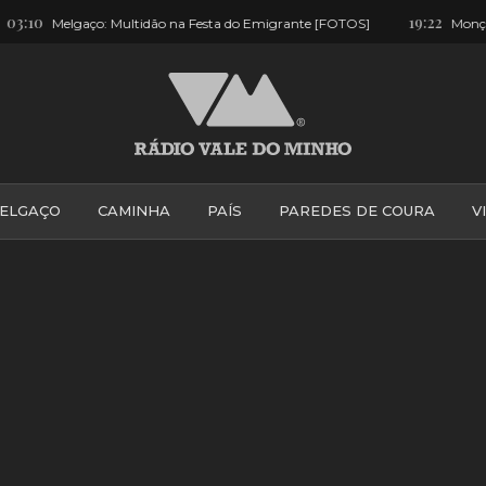
19:22
e [FOTOS]
Monção: Colisão entre ligeiro e trotinete provoca um fer
ELGAÇO
CAMINHA
PAÍS
PAREDES DE COURA
V
PONTE DE LIMA
PONTE DA BARCA
VALE DO MINH
VILA PRAIA DE ÂNCORA