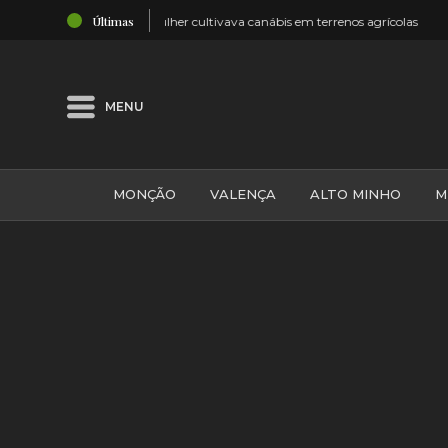
03:10
Últimas
 em terrenos agrícolas
Melgaço: Multidão na Festa do Emigrant
MENU
MONÇÃO
VALENÇA
ALTO MINHO
M
GALIZA
ARCOS DE VALDEVEZ
DESPORTO