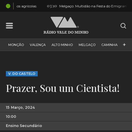
03:10
19
colas
Melgaço: Multidão na Festa do Emigrante [FOTOS]
+
MONÇÃO
VALENÇA
ALTO MINHO
MELGAÇO
CAMINHA
PAÍS
PAREDES DE COURA
VIANA DO CASTELO
VILA NOVA DE CERVEIRA
GALIZA
ARCOS DE VALDEVEZ
V. DO CASTELO
DESPORTO
PONTE DE LIMA
PONTE DA BARCA
Prazer, Sou um Cientista!
VALE DO MINHO
MINHO
MUNDO
ESPANHA
NORTE
VILA PRAIA DE ÂNCORA
15
Março,
2024
10:00
Ensino Secundário