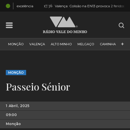
17:36
17:08
ncia
Valença: Colisão na EN13 provoca 2 feridos
Vítor 
+
MONÇÃO
VALENÇA
ALTO MINHO
MELGAÇO
CAMINHA
PAÍS
PAREDES DE COURA
VIANA DO CASTELO
VILA NOVA DE CERVEIRA
GALIZA
ARCOS DE VALDEVEZ
MONÇÃO
DESPORTO
PONTE DE LIMA
PONTE DA BARCA
Passeio Sénior
VALE DO MINHO
MINHO
MUNDO
ESPANHA
NORTE
VILA PRAIA DE ÂNCORA
1
Abril,
2025
09:00
Monção