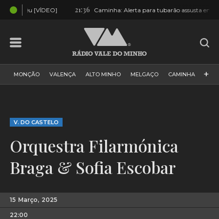
21:36
20:4
DEO]
Caminha: Alerta para tubarão assusta em Moledo
+
MONÇÃO
VALENÇA
ALTO MINHO
MELGAÇO
CAMINHA
PAÍS
PAREDES DE COURA
VIANA DO CASTELO
VILA NOVA DE CERVEIRA
GALIZA
ARCOS DE VALDEVEZ
V. DO CASTELO
DESPORTO
PONTE DE LIMA
PONTE DA BARCA
Orquestra Filarmónica
VALE DO MINHO
MINHO
MUNDO
ESPANHA
NORTE
Braga & Sofia Escobar
VILA PRAIA DE ÂNCORA
15
Março,
2025
22:00