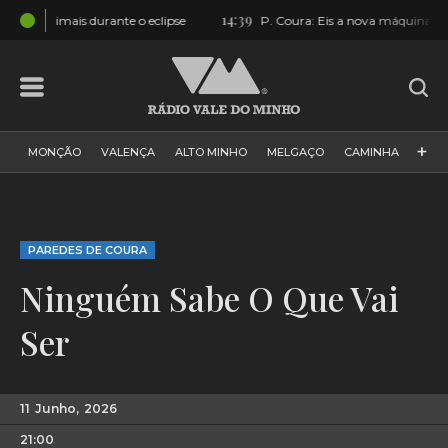
14:39
lipse
P. Coura: Eis a nova máquina dos Bombeiros [FOTOS]
+
MONÇÃO
VALENÇA
ALTO MINHO
MELGAÇO
CAMINHA
PAÍS
PAREDES DE COURA
VIANA DO CASTELO
VILA NOVA DE CERVEIRA
GALIZA
ARCOS DE VALDEVEZ
PAREDES DE COURA
DESPORTO
PONTE DE LIMA
PONTE DA BARCA
Ninguém Sabe O Que Vai
VALE DO MINHO
MINHO
MUNDO
ESPANHA
NORTE
Ser
VILA PRAIA DE ÂNCORA
11
Junho,
2026
21:00