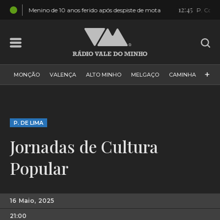
12:45
 após despiste de mota
P. Coura: Academia de dança já tem sede 
+
MONÇÃO
VALENÇA
ALTO MINHO
MELGAÇO
CAMINHA
PAÍS
PAREDES DE COURA
VIANA DO CASTELO
VILA NOVA DE CERVEIRA
GALIZA
ARCOS DE VALDEVEZ
P. DE LIMA
DESPORTO
PONTE DE LIMA
PONTE DA BARCA
Jornadas de Cultura
VALE DO MINHO
MINHO
MUNDO
ESPANHA
NORTE
Popular
VILA PRAIA DE ÂNCORA
16
Maio,
2025
21:00