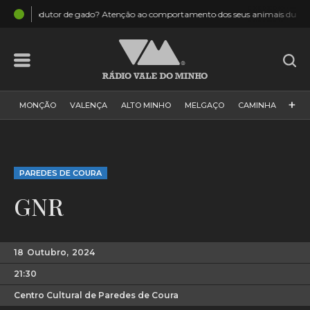
14:39
imais durante o eclipse
P. Coura: Eis a nova máquina dos Bomb
+
MONÇÃO
VALENÇA
ALTO MINHO
MELGAÇO
CAMINHA
PAÍS
PAREDES DE COURA
VIANA DO CASTELO
VILA NOVA DE CERVEIRA
GALIZA
ARCOS DE VALDEVEZ
PAREDES DE COURA
DESPORTO
PONTE DE LIMA
PONTE DA BARCA
GNR
VALE DO MINHO
MINHO
MUNDO
ESPANHA
NORTE
VILA PRAIA DE ÂNCORA
18
Outubro,
2024
21:30
Centro Cultural de Paredes de Coura