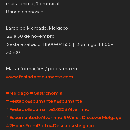
muita animação musical.
Brinde connosco
Largo do Mercado, Melgaço
28 a 30 de novembro
Sexta e sábado: 11h00–04h00 | Domingo: 11h00–
20h00
Mais informações / programa em
www.festadoespumante.com
#Melgaço
#Gastronomia
#FestadoEspumante
#Espumante
#FestadoEspumante2025
#Alvarinho
#EspumantedeAlvarinho
#Wine
#DiscoverMelgaço
#2HoursFromPorto
#DescubraMelgaço