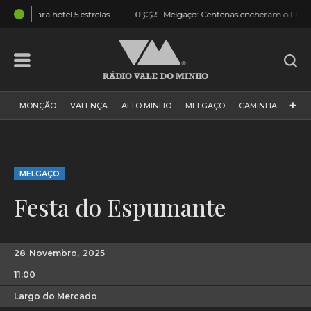
03:52
elas
Melgaço: Centenas encheram o Largo e assistiram a desfile
+
MONÇÃO
VALENÇA
ALTO MINHO
MELGAÇO
CAMINHA
PAÍS
PAREDES DE COURA
VIANA DO CASTELO
VILA NOVA DE CERVEIRA
GALIZA
ARCOS DE VALDEVEZ
MELGAÇO
DESPORTO
PONTE DE LIMA
PONTE DA BARCA
Festa do Espumante
VALE DO MINHO
MINHO
MUNDO
ESPANHA
NORTE
VILA PRAIA DE ÂNCORA
28
Novembro,
2025
11:00
Largo do Mercado