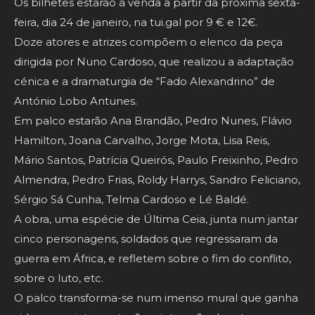
Os bilhetes estarão à venda a partir da próxima sexta-
feira, dia 24 de janeiro, na tui.gal por 9 € e 12€.
Doze atores e atrizes compõem o elenco da peça
dirigida por Nuno Cardoso, que realizou a adaptação
cénica e a dramaturgia de “Fado Alexandrino” de
António Lobo Antunes.
Em palco estarão Ana Brandão, Pedro Nunes, Flávio
Hamilton, Joana Carvalho, Jorge Mota, Lisa Reis,
Mário Santos, Patrícia Queirós, Paulo Freixinho, Pedro
Almendra, Pedro Frias, Roldy Harrys, Sandro Feliciano,
Sérgio Sá Cunha, Telma Cardoso e Lé Baldé.
A obra, uma espécie de Última Ceia, junta num jantar
cinco personagens, soldados que regressaram da
guerra em África, e refletem sobre o fim do conflito,
sobre o luto, etc.
O palco transforma-se num imenso mural que ganha