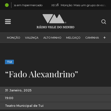
19:18
cado
Monção: Mais um grupo de escuteiros que passou por Ceivãe
+
MONÇÃO
VALENÇA
ALTO MINHO
MELGAÇO
CAMINHA
PAÍS
PAREDES DE COURA
VIANA DO CASTELO
VILA NOVA DE CERVEIRA
GALIZA
ARCOS DE VALDEVEZ
TUI
DESPORTO
PONTE DE LIMA
PONTE DA BARCA
“Fado Alexandrino”
VALE DO MINHO
MINHO
MUNDO
ESPANHA
NORTE
VILA PRAIA DE ÂNCORA
31
Janeiro,
2025
19:00
Teatro Municipal de Tui