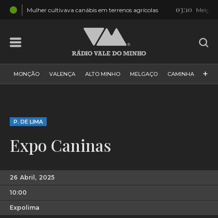
03:10
rrenos agrícolas
Melgaço: Multidão na Festa do Emigrante [FOT
+
MONÇÃO
VALENÇA
ALTO MINHO
MELGAÇO
CAMINHA
PAÍS
PAREDES DE COURA
VIANA DO CASTELO
VILA NOVA DE CERVEIRA
GALIZA
ARCOS DE VALDEVEZ
P. DE LIMA
DESPORTO
PONTE DE LIMA
PONTE DA BARCA
Expo Caninas
VALE DO MINHO
MINHO
MUNDO
ESPANHA
NORTE
VILA PRAIA DE ÂNCORA
26
Abril,
2025
10:00
Expolima