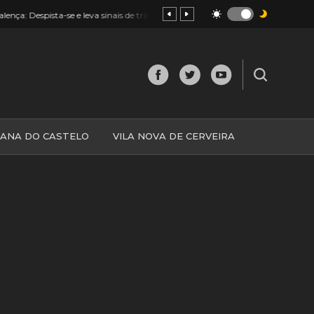
23:45
Monção: Despiste de mota provoca dois feridos. Um em estado grav
IANA DO CASTELO
VILA NOVA DE CERVEIRA
O
MINHO
MUNDO
ESPANHA
NORTE