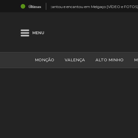
03:40
Últimas
gaço [VÍDEO e FOTOS]
Enchente viu Diogo Piçarra em Valença 
MENU
MONÇÃO
VALENÇA
ALTO MINHO
M
GALIZA
ARCOS DE VALDEVEZ
DESPORTO