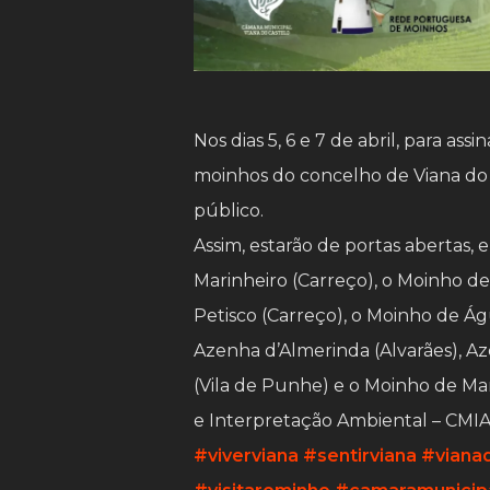
Nos dias 5, 6 e 7 de abril, para as
moinhos do concelho de Viana do Ca
público.
Assim, estarão de portas abertas, 
Marinheiro (Carreço), o Moinho d
Petisco (Carreço), o Moinho de Á
Azenha d’Almerinda (Alvarães), A
(Vila de Punhe) e o Moinho de Ma
e Interpretação Ambiental – CMIA
#viverviana
#sentirviana
#viana