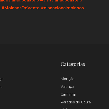
aldevianadocastelo
#visitvianadocastelo
s
#MoinhosDeVento
#dianacionalmoinhos
Categorias
ge
Monção
as
Valença
Caminha
Paredes de Coura