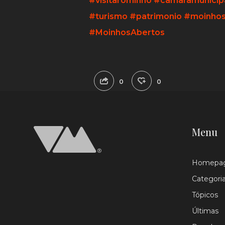
#visitarominho
#camaramunicip
#turismo
#patrimonio
#moinho
#MoinhosAbertos
0
0
Menu
Homepa
Categori
Tópicos
Últimas