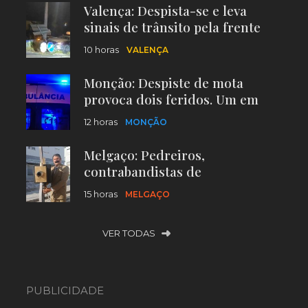
Valença: Despista-se e leva
sinais de trânsito pela frente
10 horas
VALENÇA
Monção: Despiste de mota
provoca dois feridos. Um em
estado grave
12 horas
MONÇÃO
Melgaço: Pedreiros,
contrabandistas de
volfrâmio… e até uma
15 horas
MELGAÇO
‘Confraria do Espumante’
[FOTOS]
VER TODAS
PUBLICIDADE