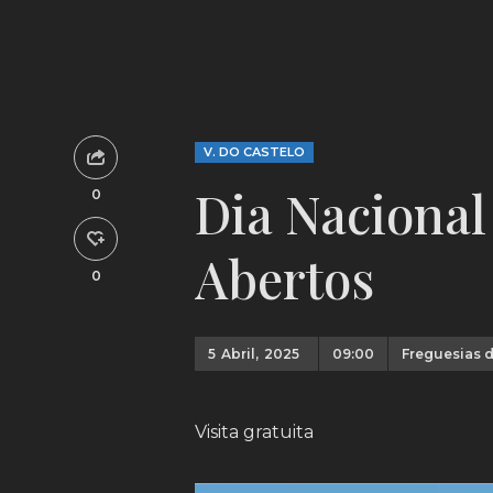
V. DO CASTELO
Dia Nacional
0
Abertos
0
5
Abril,
2025
09:00
Freguesias d
Visita gratuita