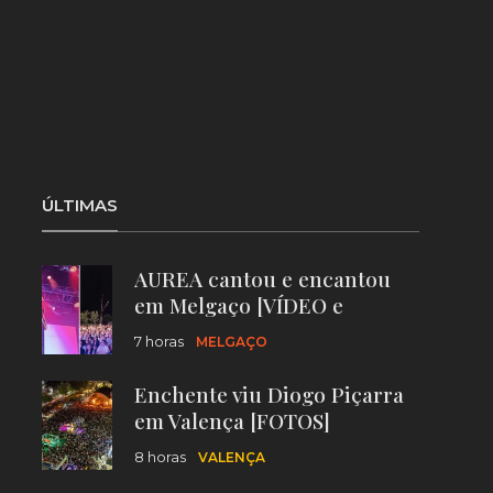
ÚLTIMAS
AUREA cantou e encantou
em Melgaço [VÍDEO e
FOTOS]
7 horas
MELGAÇO
Enchente viu Diogo Piçarra
em Valença [FOTOS]
8 horas
VALENÇA