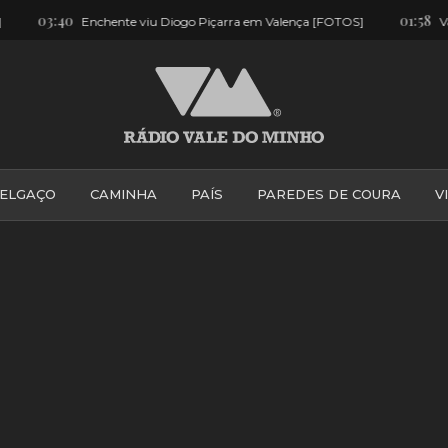
01:58
[FOTOS]
Valença: Despista-se e leva sinais de trânsito pela frente
ELGAÇO
CAMINHA
PAÍS
PAREDES DE COURA
V
PONTE DE LIMA
PONTE DA BARCA
VALE DO MINH
VILA PRAIA DE ÂNCORA