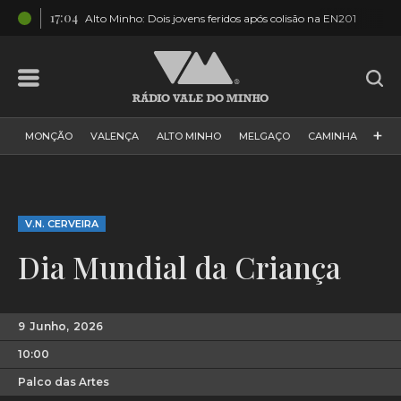
17:04
15
sias
Alto Minho: Dois jovens feridos após colisão na EN201
+
MONÇÃO
VALENÇA
ALTO MINHO
MELGAÇO
CAMINHA
PAÍS
PAREDES DE COURA
VIANA DO CASTELO
VILA NOVA DE CERVEIRA
GALIZA
ARCOS DE VALDEVEZ
V.N. CERVEIRA
DESPORTO
PONTE DE LIMA
PONTE DA BARCA
Dia Mundial da Criança
VALE DO MINHO
MINHO
MUNDO
ESPANHA
NORTE
VILA PRAIA DE ÂNCORA
9
Junho,
2026
10:00
Palco das Artes