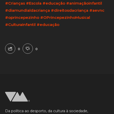
#Crianças
#Escola
#educação
#animaçãoinfantil
#diamundialdacriança
#direitosdacriança
#aevnc
#oprincepezinho
#OPrincepezinhoMusical
#CulturaInfantil
#educação
0
0
Da política ao desporto, da cultura à sociedade,