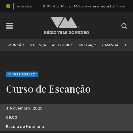
11:01
04:
idos
Alto Minho: Motor avaria e pescador fica em apuros
+
MONÇÃO
VALENÇA
ALTO MINHO
MELGAÇO
CAMINHA
PAÍS
PAREDES DE COURA
VIANA DO CASTELO
VILA NOVA DE CERVEIRA
GALIZA
ARCOS DE VALDEVEZ
V. DO CASTELO
DESPORTO
PONTE DE LIMA
PONTE DA BARCA
Curso de Escanção
VALE DO MINHO
MINHO
MUNDO
ESPANHA
NORTE
VILA PRAIA DE ÂNCORA
3
Novembro,
2025
09:00
Escola de Hotelaria