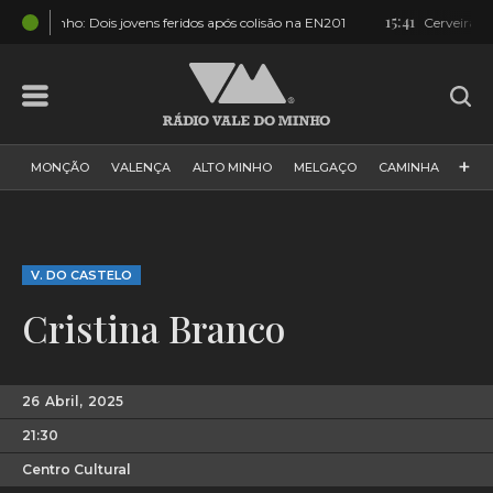
15:41
isão na EN201
Cerveira atua em 6 freguesias e está mais protegida c
+
MONÇÃO
VALENÇA
ALTO MINHO
MELGAÇO
CAMINHA
PAÍS
PAREDES DE COURA
VIANA DO CASTELO
VILA NOVA DE CERVEIRA
GALIZA
ARCOS DE VALDEVEZ
V. DO CASTELO
DESPORTO
PONTE DE LIMA
PONTE DA BARCA
Cristina Branco
VALE DO MINHO
MINHO
MUNDO
ESPANHA
NORTE
VILA PRAIA DE ÂNCORA
26
Abril,
2025
21:30
Centro Cultural