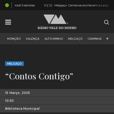
03:52
relas
Melgaço: Centenas encheram o Largo e assistiram a desfil
+
MONÇÃO
VALENÇA
ALTO MINHO
MELGAÇO
CAMINHA
PAÍS
PAREDES DE COURA
VIANA DO CASTELO
VILA NOVA DE CERVEIRA
GALIZA
ARCOS DE VALDEVEZ
MELGAÇO
DESPORTO
PONTE DE LIMA
PONTE DA BARCA
“Contos Contigo”
VALE DO MINHO
MINHO
MUNDO
ESPANHA
NORTE
VILA PRAIA DE ÂNCORA
15
Março,
2025
10:30
Biblioteca Municipal