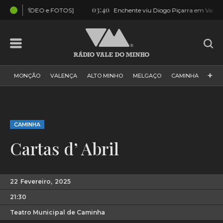
03:40
01:5
TOS]
Enchente viu Diogo Piçarra em Valença [FOTOS]
+
MONÇÃO
VALENÇA
ALTO MINHO
MELGAÇO
CAMINHA
PAÍS
PAREDES DE COURA
VIANA DO CASTELO
VILA NOVA DE CERVEIRA
GALIZA
ARCOS DE VALDEVEZ
CAMINHA
DESPORTO
PONTE DE LIMA
PONTE DA BARCA
Cartas d’ Abril
VALE DO MINHO
MINHO
MUNDO
ESPANHA
NORTE
VILA PRAIA DE ÂNCORA
22
Fevereiro,
2025
21:30
Teatro Municipal de Caminha