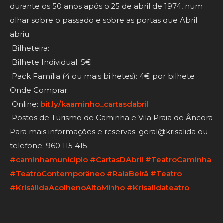
durante os 50 anos após o 25 de abril de 1974, num
olhar sobre o passado e sobre as portas que Abril
abriu.
Bilheteira:
Bilhete Individual: 5€
Pack Família (4 ou mais bilhetes): 4€ por bilhete
Onde Comprar:
Online:
bit.ly/kaaminho_cartasdabril
Postos de Turismo de Caminha e Vila Praia de Âncora
Para mais informações e reservas: geral@krisalida ou
telefone: 960 115 415.
#caminhamunicipio
#CartasDAbril
#TeatroCaminha
#TeatroContemporâneo
#RaiaBeirã
#Teatro
#KrisálidaAcolhenoAltoMinho
#Krisalidateatro