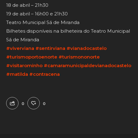
18 de abril – 21h30
19 de abril – 16h00 e 21h30
Teatro Municipal Sá de Miranda
Bilhetes disponíveis na bilheteira do Teatro Municipal
Sá de Miranda
#viverviana
#sentirviana
#vianadocastelo
#turismoportoenorte
#turismononorte
#visitarominho
#camaramunicipaldevianadocastelo
#matilda
#contracena
0
0