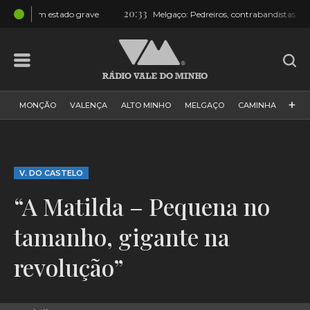
20:33
rave
Melgaço: Pedreiros, contrabandistas de volfrâmio… e até u
+
MONÇÃO
VALENÇA
ALTO MINHO
MELGAÇO
CAMINHA
PAÍS
PAREDES DE COURA
VIANA DO CASTELO
VILA NOVA DE CERVEIRA
GALIZA
ARCOS DE VALDEVEZ
V. DO CASTELO
DESPORTO
PONTE DE LIMA
PONTE DA BARCA
“A Matilda – Pequena no
VALE DO MINHO
MINHO
MUNDO
ESPANHA
NORTE
tamanho, gigante na
VILA PRAIA DE ÂNCORA
revolução”